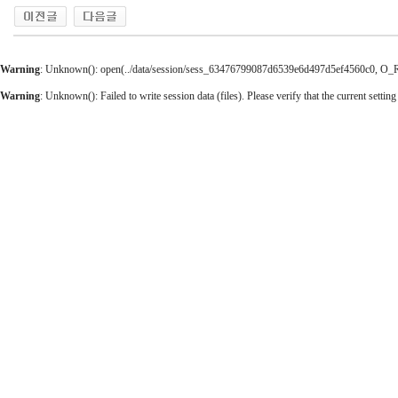
Warning
: Unknown(): open(../data/session/sess_63476799087d6539e6d497d5ef4560c0, O_RDW
Warning
: Unknown(): Failed to write session data (files). Please verify that the current setting