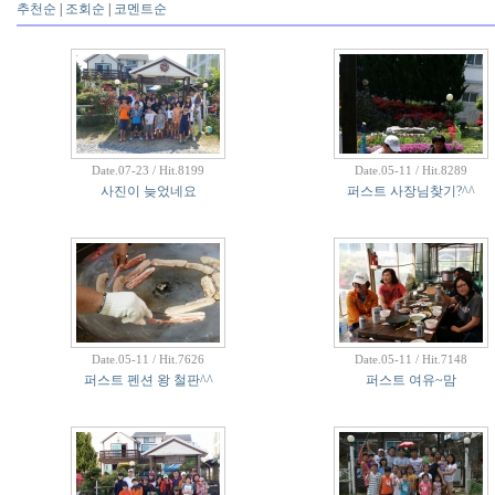
추천순
|
조회순
|
코멘트순
Date.07-23 / Hit.8199
Date.05-11 / Hit.8289
사진이 늦었네요
퍼스트 사장님찾기?^^
Date.05-11 / Hit.7626
Date.05-11 / Hit.7148
퍼스트 펜션 왕 철판^^
퍼스트 여유~맘