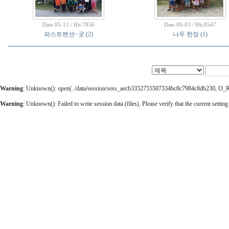
Date.05-11 / Hit.7856
Date.09-03 / Hit.8547
퍼스트펜션~굿
(2)
나두 한장
(1)
Warning
: Unknown(): open(../data/session/sess_aecb3352755507334bc8c7984c8db230, O_RDW
Warning
: Unknown(): Failed to write session data (files). Please verify that the current setting